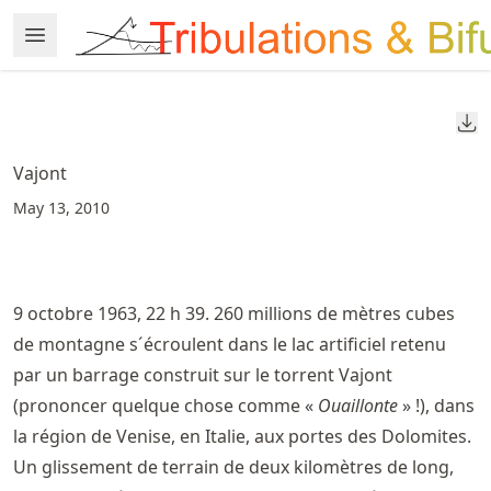
Skip
Open Menu
Made with MyST
to
article
frontmatter
Do
Skip
to
Vajont
article
May 13, 2010
content
9 octobre 1963, 22 h 39. 260 millions de mètres cubes
de montagne s´écroulent dans le lac artificiel retenu
par un barrage construit sur le torrent Vajont
(prononcer quelque chose comme «
Ouaillonte
» !), dans
la région de Venise, en Italie, aux portes des Dolomites.
Un glissement de terrain de deux kilomètres de long,