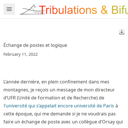
Skip
Open Menu
Made with MyST
to
article
frontmatter
Do
Skip
to
Échange de postes et logique
article
February 11, 2022
content
L’année dernière, en plein confinement dans mes
montagnes, je reçois un message de mon directeur
d’UFR (Unité de Formation et de Recherche) de
l’université qui s’appelait encore université de Paris
à
cette époque, qui me demande si je ne voudrais pas
faire un échange de poste avec un collègue d’Orsay qui