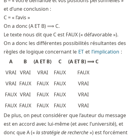
B = « votre demande et vos positions personnelles »
et d’une conclusion :
C = « l’avis »
On a donc (A ET B) ⟹ C.
Le texte nous dit que C est FAUX (« défavorable »).
On a donc les différentes possibilités résultantes des
règles de logique concernant le
ET
et
l’implication
:
A
B
(A ET B)
C
(A ET B) ⟹ C
VRAI
VRAI
VRAI
FAUX
FAUX
VRAI
FAUX
FAUX
FAUX
VRAI
FAUX
VRAI
FAUX
FAUX
VRAI
FAUX
FAUX
FAUX
FAUX
VRAI
De plus, on peut considérer que l’auteur du message
est en accord avec lui-même (et avec l’université), et
donc que A («
la stratégie de recherche
») est forcément