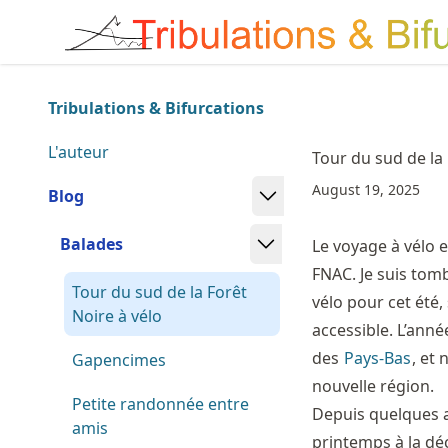
Skip
Made with MyST
to
article
frontmatter
Tribulations & Bifurcations
Skip
to
L'auteur
Tour du sud de la 
article
August 19, 2025
content
Blog
Balades
Le voyage à vélo e
FNAC. Je suis tom
Tour du sud de la Forêt
vélo pour cet été,
Noire à vélo
accessible. L’anné
des
Pays-Bas
, et
Gapencimes
nouvelle région.
Petite randonnée entre
Depuis quelques 
amis
printemps à la dé