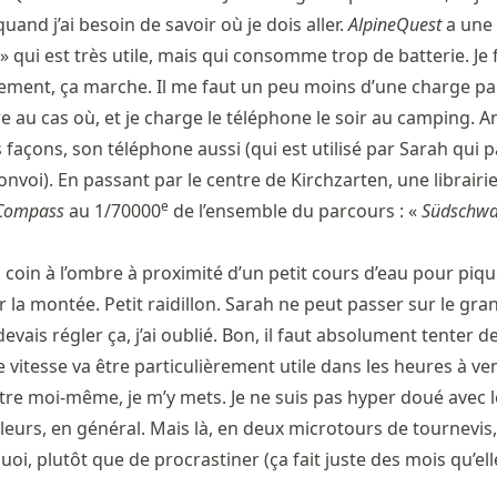
uand j’ai besoin de savoir où je dois aller.
AlpineQuest
a une 
e » qui est très utile, mais qui consomme trop de batterie. Je 
ment, ça marche. Il me faut un peu moins d’une charge par j
 au cas où, et je charge le téléphone le soir au camping. A
s façons, son téléphone aussi (qui est utilisé par Sarah qui p
onvoi). En passant par le centre de Kirchzarten, une librairie
e
Compass
au 1/70000
de l’ensemble du parcours : «
Südschwa
coin à l’ombre à proximité d’un petit cours d’eau pour piq
la montée. Petit raidillon. Sarah ne peut passer sur le gra
evais régler ça, j’ai oublié. Bon, il faut absolument tenter d
e vitesse va être particulièrement utile dans les heures à ven
tre moi-même, je m’y mets. Je ne suis pas hyper doué avec l
leurs, en général. Mais là, en deux microtours de tournevis,
oi, plutôt que de procrastiner (ça fait juste des mois qu’ell