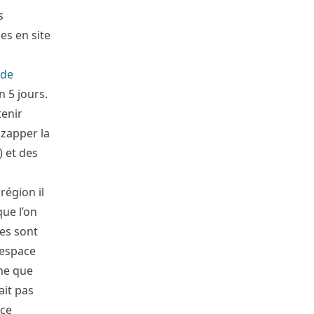
s
es en site
 de
n 5 jours.
tenir
 zapper la
) et des
région il
que l’on
tes sont
’espace
me que
ait pas
 ce