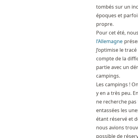
tombés sur un in
époques et parfois
propre.
Pour cet été, nou
l’Allemagne
présen
J’optimise le trac
compte de la diffi
partie avec un dé
campings.
Les campings ! On 
y en a très peu. E
ne recherche pas f
entassées les unes
étant réservé et 
nous avions trouvé
possible de réser