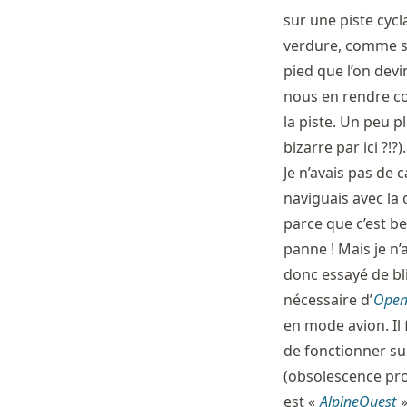
sur une piste cycl
verdure, comme si
pied que l’on dev
nous en rendre co
la piste. Un peu p
bizarre par ici ?!?).
Je n’avais pas de 
naviguais avec la 
parce que c’est be
panne ! Mais je n’
donc essayé de bli
nécessaire d’
Open
en mode avion. Il 
de fonctionner su
(obsolescence pro
est «
AlpineQuest
»