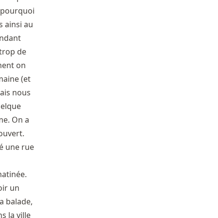
 pourquoi
s ainsi au
endant
 trop de
ment on
maine (et
mais nous
uelque
me. On a
ouvert.
vé une rue
matinée.
oir un
a balade,
 la ville