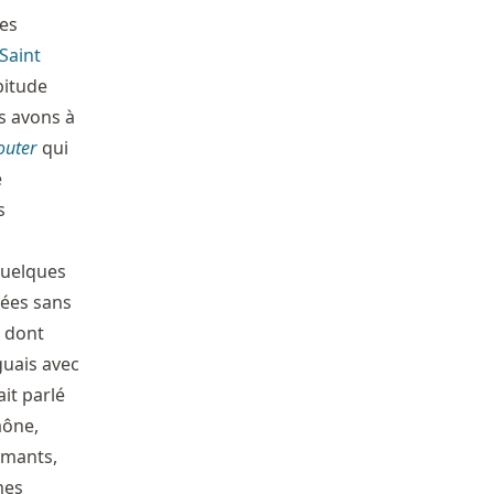
ues
Saint
bitude
us avons à
outer
qui
e
s
quelques
tées sans
, dont
guais avec
it parlé
aône,
rmants,
mes