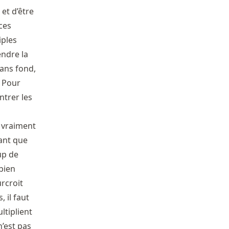
et d’être
ces
iples
endre la
sans fond,
. Pour
ntrer les
e vraiment
rant que
up de
 bien
urcroit
, il faut
tiplient
n’est pas