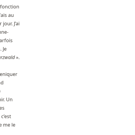
fonction
fais au
our. J’ai
nne-
arfois
. Je
rzwald
».
ueniquer
nd
e
ir. Un
es
 c’est
e me le