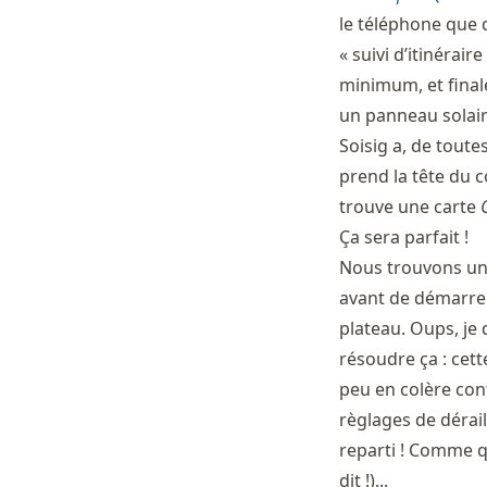
le téléphone que q
« suivi d’itinérair
minimum, et finale
un panneau solaire
Soisig a, de toute
prend la tête du c
trouve une carte
Ça sera parfait !
Nous trouvons un 
avant de démarrer 
plateau. Oups, je d
résoudre ça : cett
peu en colère con
règlages de dérail
reparti ! Comme qu
dit !)...