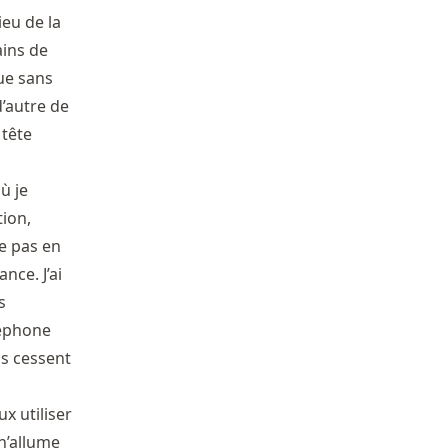
ieu de la
ains de
ue sans
d’autre de
 tête
ù je
tion,
be pas en
nce. J’ai
s
léphone
ns cessent
x utiliser
 n’allume