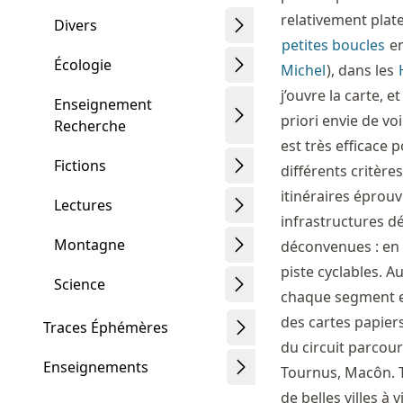
relativement plate
Divers
petites boucles
e
Écologie
Michel
), dans les
j’ouvre la carte, 
Enseignement
priori envie de voi
Recherche
est très efficace 
Fictions
différents critère
itinéraires éprou
Lectures
infrastructures d
Montagne
déconvenues : en 
piste cyclables. Au
Science
chaque segment es
des cartes papier
Traces Éphémères
du circuit parcou
Enseignements
Tournus, Macôn. T
de belles villes 