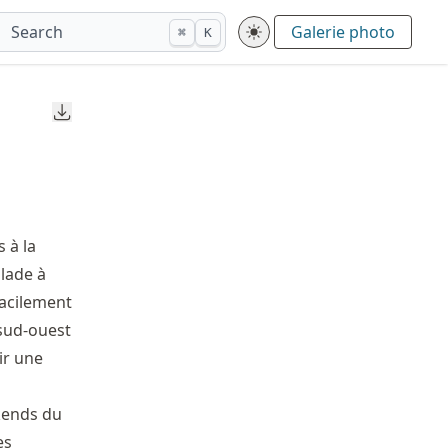
Search
Galerie photo
⌘
K
Downloads
 à la
alade à
facilement
 sud-ouest
ir une
kends du
es