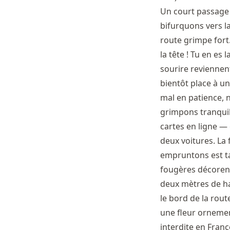
Un court passage 
bifurquons vers la
route grimpe fort.
la tête ! Tu en es 
sourire reviennent
bientôt place à u
mal en patience, 
grimpons tranquil
cartes en ligne —
deux voitures. La 
empruntons est ta
fougères décorent
deux mètres de hau
le bord de la route
une fleur ornement
interdite en Franc