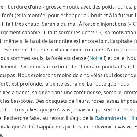
en bordure d’une « grosse » route avec des poids-lourds, 
 forêt (et la montée) pour échapper au bruit et à la fureur. L
 Il fait très chaud. Sarah a du mal. À force d’injonctions (« C
largement capable ! Il faut serrer les dents ! »), sa motivation
, même si le haut de la montée est encore loin. L’asphalte f
n revêtement de petits cailloux moins roulants. Nous preno
nous sommes seuls, la forêt est dense (
Noire
!) et belle. Nou
lement. Personne sur ce bout de l’itinéraire pourtant sur to
 ou pas. Nous croiserons moins de cinq vélos (qui descenden
forêt est profonde, la pente est raide. La route que nous
illée à flancs, saignée dans une forêt dense, sombre, droit
 les bas-côtés. Des bosquets de fleurs, roses, assez impo
t —, très jolies, que je n’avais jamais vu, parsèment les so
. Recherche faite, au retour, il s’agit de la
Balsamine de l’Hi
ale qui s’est échappée des jardins pour devenir invasive. El
e.