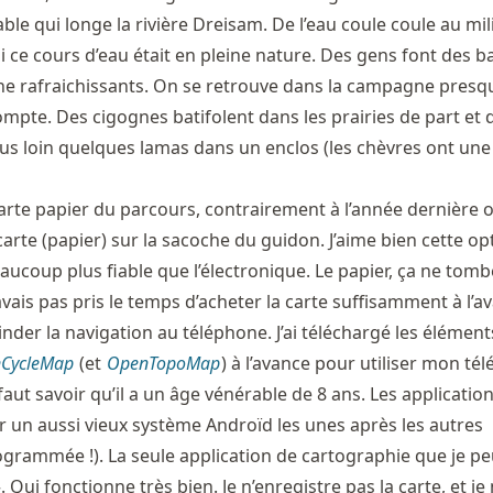
able qui longe la rivière Dreisam. De l’eau coule coule au mil
 ce cours d’eau était en pleine nature. Des gens font des b
ine rafraichissants. On se retrouve dans la campagne presq
mpte. Des cigognes batifolent dans les prairies de part et 
lus loin quelques lamas dans un enclos (les chèvres ont une
carte papier du parcours, contrairement à l’année dernière o
carte (papier) sur la sacoche du guidon. J’aime bien cette op
aucoup plus fiable que l’électronique. Le papier, ça ne tom
avais pas pris le temps d’acheter la carte suffisamment à l’ava
nder la navigation au téléphone. J’ai téléchargé les élément
CycleMap
(et
OpenTopoMap
) à l’avance pour utiliser mon té
faut savoir qu’il a un âge vénérable de 8 ans. Les applicatio
r un aussi vieux système Androïd les unes après les autres
grammée !). La seule application de cartographie que je peu
. Qui fonctionne très bien. Je n’enregistre pas la carte, et je