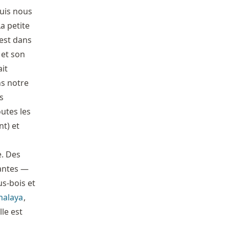
puis nous
a petite
’est dans
 et son
ait
ns notre
s
utes les
t) et
e. Des
santes —
us-bois et
malaya
,
le est