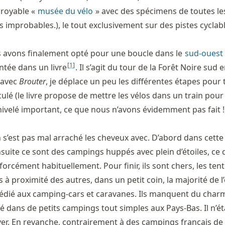
croyable «
musée du vélo
» avec des spécimens de toutes le
 improbables.), le tout exclusivement sur des pistes cyclabl
s avons finalement opté pour une boucle dans le
sud-ouest
[
1
]
tée dans un livre
. Il s’agit du tour de la Forêt Noire sud e
é avec
Brouter
, je déplace un peu les différentes étapes pour 
culé (le livre propose de mettre les vélos dans un train pour
nivelé important, ce que nous n’avons évidemment pas fait !
s’est pas mal arraché les cheveux avec. D’abord dans cette 
nsuite ce sont des campings huppés avec plein d’étoiles, ce 
orcément habituellement. Pour finir, ils sont chers, les ten
 à proximité des autres, dans un petit coin, la majorité de l
dédié aux camping-cars et caravanes. Ils manquent du char
 dans de petits campings tout simples aux Pays-Bas. Il n’ét
ver. En revanche, contrairement à des campings français de