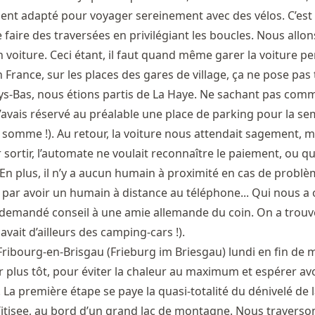
nt adapté pour voyager sereinement avec des vélos. C’est
de faire des traversées en privilégiant les boucles. Nous allon
 voiture. Ceci étant, il faut quand même garer la voiture p
n France, sur les places des gares de village, ça ne pose pas
s-Bas, nous étions partis de La Haye. Ne sachant pas com
 j’avais réservé au préalable une place de parking pour la se
 somme !). Au retour, la voiture nous attendait sagement, 
sortir, l’automate ne voulait reconnaître le paiement, ou q
n plus, il n’y a aucun humain à proximité en cas de problè
par avoir un humain à distance au téléphone... Qui nous a 
 a demandé conseil à une amie allemande du coin. On a trou
 avait d’ailleurs des camping-cars !).
ribourg-en-Brisgau (Frieburg im Briesgau) lundi en fin de 
ir plus tôt, pour éviter la chaleur au maximum et espérer av
La première étape se paye la quasi-totalité du dénivelé de l
Titisee, au bord d’un grand lac de montagne. Nous traversons