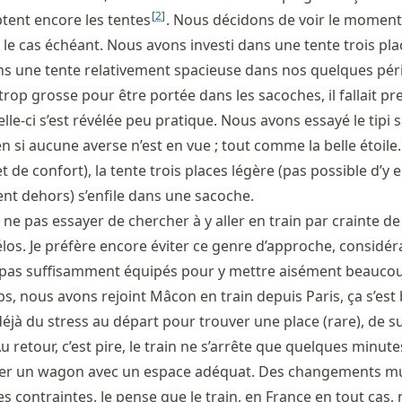
[
2
]
ptent encore les tentes
. Nous décidons de voir le moment 
 le cas échéant. Nous avons investi dans une tente trois pla
ns une tente relativement spacieuse dans nos quelques pér
rop grosse pour être portée dans les sacoches, il fallait pr
le-ci s’est révélée peu pratique. Nous avons essayé le tipi 
n si aucune averse n’est en vue ; tout comme la belle étoile
t de confort), la tente trois places légère (pas possible d’y e
ent dehors) s’enfile dans une sacoche.
ne pas essayer de chercher à y aller en train par crainte d
élos. Je préfère encore éviter ce genre d’approche, considé
t pas suffisamment équipés pour y mettre aisément beauco
s, nous avons rejoint Mâcon en train depuis Paris, ça s’est
 déjà du stress au départ pour trouver une place (rare), de s
u retour, c’est pire, le train ne s’arrête que quelques minutes
er un wagon avec un espace adéquat. Des changements mul
contraintes. Je pense que le train, en France en tout cas, 