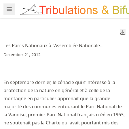
Skip
Open Menu
Made with MyST
to
article
frontmatter
Do
Skip
to
Les Parcs Nationaux à l’Assemblée Nationale...
article
December 21, 2012
content
En septembre dernier, le cénacle qui s’intéresse à la
protection de la nature en général et à celle de la
montagne en particulier apprenait que la grande
majorité des communes entourant le Parc National de
la Vanoise, premier Parc National français créé en 1963,
ne soutenait pas la Charte qui avait pourtant mis des