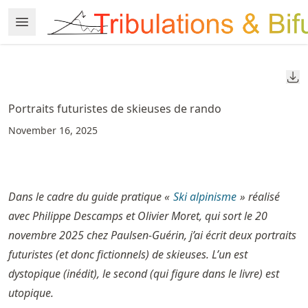
Skip
Open Menu
Made with MyST
to
article
frontmatter
Do
Skip
to
Portraits futuristes de skieuses de rando
article
November 16, 2025
content
Dans le cadre du guide pratique «
Ski alpinisme
» réalisé
avec Philippe Descamps et Olivier Moret, qui sort le 20
novembre 2025 chez Paulsen-Guérin, j’ai écrit deux portraits
futuristes (et donc fictionnels) de skieuses. L’un est
dystopique (inédit), le second (qui figure dans le livre) est
utopique.