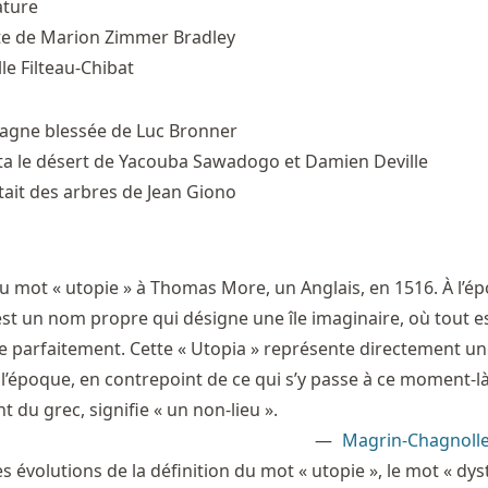
ature
e de Marion Zimmer Bradley
lle Filteau-Chibat
agne blessée de Luc Bronner
ta le désert de Yacouba Sawadogo et Damien Deville
ait des arbres de Jean Giono
du mot « utopie » à Thomas More, un Anglais, en 1516. À l’ép
est un nom propre qui désigne une île imaginaire, où tout e
e parfaitement. Cette « Utopia » représente directement un
 l’époque, en contrepoint de ce qui s’y passe à ce moment-l
nt du grec, signifie « un non-lieu ».
Magrin-Chagnolle
s évolutions de la définition du mot « utopie », le mot « dys