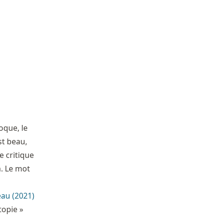
oque, le
st beau,
e critique
à. Le mot
au (2021)
topie »