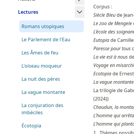
Corpus :
Lectures
Siècle Bleu
de Jean
Le zoo de Mengele
Romans utopiques
L’école des soignan
Le Parlement de l'Eau
Eutopia
de Camille
Paresse pour tous
d
Les Âmes de feu
La vie est à nous
de
Voyage en misarch
L'oiseau moqueur
Ecotopia
de Ernest
La nuit des pères
La vague montante
La trilogie de Gabr
La vague montante
(2024))
La conjuration des
Chaudun, la monta
imbéciles
L’homme qui arrêta 
L’homme qui planta
Écotopia
1
Thèmes possib