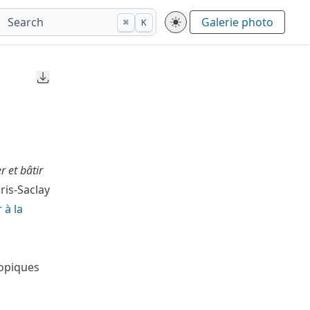
Search
Galerie photo
⌘
K
Downloads
r et bâtir
ris-Saclay
 à la
topiques