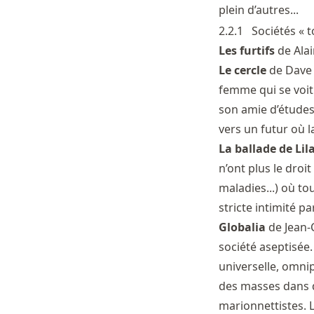
plein d’autres...
2.2.1
Sociétés « t
Les furtifs
de Alai
Le cercle
de Dave 
femme qui se voit 
son amie d’études
vers un futur où l
La ballade de Lil
n’ont plus le droi
maladies...) où to
stricte intimité 
Globalia
de Jean-
société aseptisée.
universelle, omnip
des masses dans de
marionnettistes. 