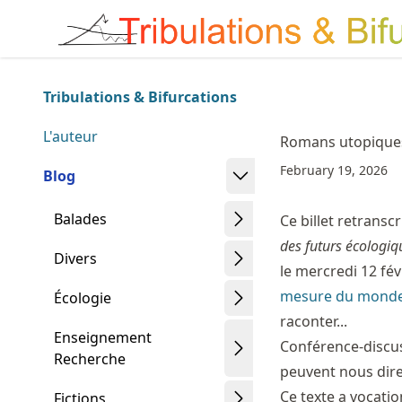
Skip
Made with MyST
to
article
frontmatter
Tribulations & Bifurcations
Skip
to
L'auteur
Romans utopique
article
February 19, 2026
content
Blog
Balades
Ce billet retransc
des futurs écologiq
Divers
le mercredi 12 fév
mesure du mond
Écologie
raconter...
Enseignement
Conférence-discu
Recherche
peuvent nous dire
Ce texte a vocation
Fictions