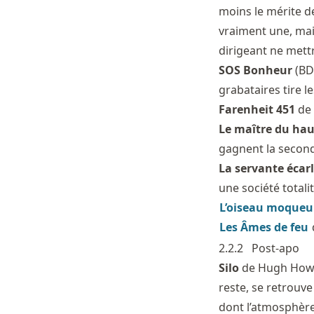
moins le mérite de 
vraiment une, mai
dirigeant ne mettr
SOS Bonheur
(BD
grabataires tire l
Farenheit 451
de 
Le maître du ha
gagnent la secon
La servante écar
une société totalit
L’oiseau moqueu
Les Âmes de feu
2.2.2
Post-apo
Silo
de Hugh Howey
reste, se retrouve
dont l’atmosphère