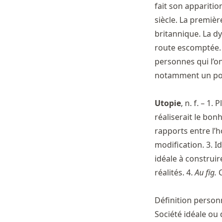
fait son apparitio
siècle. La premièr
britannique. La dy
route escomptée. U
personnes qui l’on
notamment un pouv
Utopie
, n. f. – 1
réaliserait le bon
rapports entre l’h
modification. 3. I
idéale à construi
réalités. 4.
Au fig.
C
Définition personn
Société idéale ou d