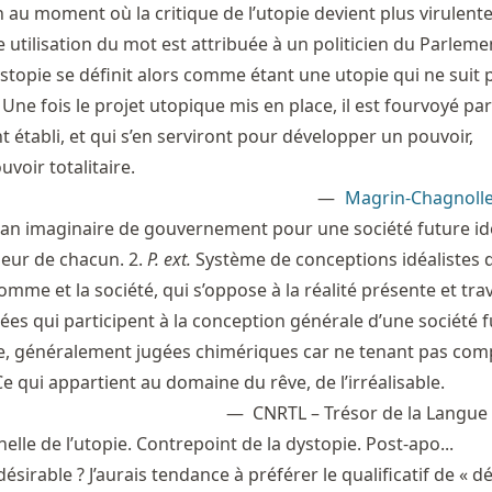
n au moment où la critique de l’utopie devient plus virulente
e utilisation du mot est attribuée à un politicien du Parleme
stopie se définit alors comme étant une utopie qui ne suit p
ne fois le projet utopique mis en place, il est fourvoyé par
t établi, et qui s’en serviront pour développer un pouvoir,
oir totalitaire.
Magrin-Chagnolle
. Plan imaginaire de gouvernement pour une société future id
heur de chacun. 2.
P. ext.
Système de conceptions idéalistes 
omme et la société, qui s’oppose à la réalité présente et trav
dées qui participent à la conception générale d’une société 
re, généralement jugées chimériques car ne tenant pas com
e qui appartient au domaine du rêve, de l’irréalisable.
CNRTL – Trésor de la Langue
elle de l’utopie. Contrepoint de la dystopie. Post-apo...
ésirable ? J’aurais tendance à préférer le qualificatif de « dé