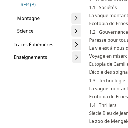
RER (B)
1.1
Sociétés
La vague montant
Montagne
Ecotopia de Ernes
Science
1.2
Gouvernance
Paresse pour tous
Traces Éphémères
La vie est à nous 
Voyage en misar
Enseignements
Eutopia de Camill
L’école des soign
1.3
Technologie
La vague montant
Ecotopia de Ernes
1.4
Thrillers
Siècle Bleu de Jea
Le zoo de Mengel