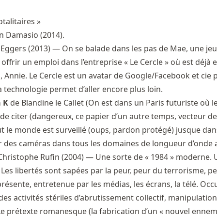
otalitaires »
n Damasio (2014).
Eggers (2013) — On se balade dans les pas de Mae, une je
offrir un emploi dans l’entreprise « Le Cercle » où est déjà 
, Annie. Le Cercle est un avatar de Google/Facebook et cie
a technologie permet d’aller encore plus loin.
a K
de Blandine le Callet (On est dans un Paris futuriste où le
t de citer (dangereux, ce papier d’un autre temps, vecteur de
ut le monde est surveillé (oups, pardon protégé) jusque dan
par des caméras dans tous les domaines de longueur d’onde 
Christophe Rufin (2004) — Une sorte de « 1984 » moderne.
 Les libertés sont sapées par la peur, peur du terrorisme, p
résente, entretenue par les médias, les écrans, la télé. Oc
s activités stériles d’abrutissement collectif, manipulation
Le prétexte romanesque (la fabrication d’un « nouvel ennemi