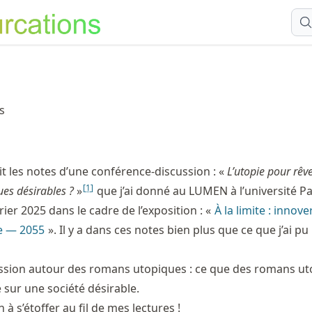
s
rit les notes d’une conférence-discussion : «
L’utopie pour rêve
[
1
]
ues désirables ?
»
que j’ai donné au LUMEN à l’université Pa
rier 2025 dans le cadre de l’exposition : «
À la limite : innover
e — 2055
». Il y a dans ces notes bien plus que ce que j’ai pu
ssion autour des romans utopiques : ce que des romans u
 sur une société désirable.
 à s’étoffer au fil de mes lectures !