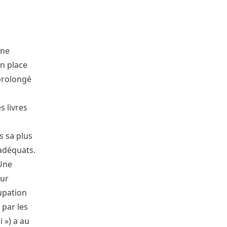
une
en place
 prolongé
s livres
s sa plus
adéquats.
 Une
eur
cupation
 par les
 ») a au