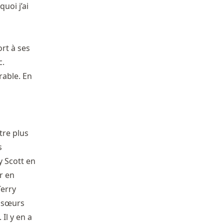
uoi j’ai
rt à ses
c.
rable. En
tre plus
s
y Scott en
r en
erry
 sœurs
Il y en a