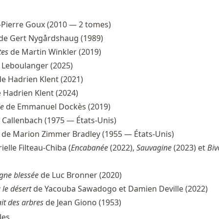
-Pierre Goux (2010 — 2 tomes)
de Gert Nygårdshaug (1989)
tes
de Martin Winkler (2019)
 Leboulanger (2025)
e Hadrien Klent (2021)
 Hadrien Klent (2024)
ie
de Emmanuel Dockès (2019)
 Callenbach (1975 — États-Unis)
de Marion Zimmer Bradley (1955 — États-Unis)
ielle Filteau-Chiba (
Encabanée
(2022),
Sauvagine
(2023) et
Biv
gne blessée
de Luc Bronner (2020)
le désert
de Yacouba Sawadogo et Damien Deville (2022)
it des arbres
de Jean Giono (1953)
les