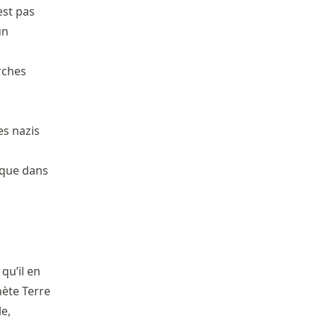
est pas
un
rches
es nazis
ique dans
qu’il en
nète Terre
e,