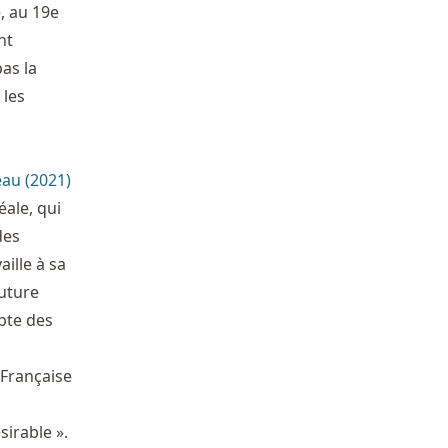
, au 19e
nt
as la
 les
au (2021)
éale, qui
des
aille à sa
future
pte des
 Française
sirable ».