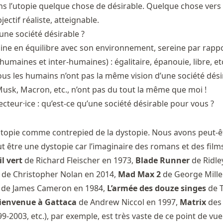
ans l’utopie quelque chose de désirable. Quelque chose vers q
bjectif réaliste, atteignable.
une société désirable ?
ne en équilibre avec son environnement, sereine par rappo
-humaines et inter-humaines) : égalitaire, épanouie, libre, et
us les humains n’ont pas la même vision d’une société dési
Musk, Macron, etc., n’ont pas du tout la même que moi !
ecteur·ice : qu’est-ce qu’une société désirable pour vous ?
l’utopie comme contrepied de la dystopie. Nous avons peut-ê
t être une dystopie car l’imaginaire des romans et des film
il vert
de Richard Fleischer en 1973,
Blade Runner
de Ridle
de Christopher Nolan en 2014,
Mad Max 2
de George Mille
de James Cameron en 1984,
L’armée des douze singes
de T
ienvenue à Gattaca
de Andrew Niccol en 1997,
Matrix
des
2003, etc.), par exemple, est très vaste de ce point de vue. 