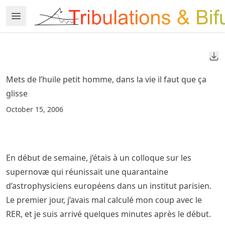
Skip
Open Menu
Made with MyST
to
article
frontmatter
Do
Skip
to
Mets de l’huile petit homme, dans la vie il faut que ça
article
glisse
content
October 15, 2006
En début de semaine, j’étais à un colloque sur les
supernovæ qui réunissait une quarantaine
d’astrophysiciens européens dans un institut parisien.
Le premier jour, j’avais mal calculé mon coup avec le
RER, et je suis arrivé quelques minutes après le début.