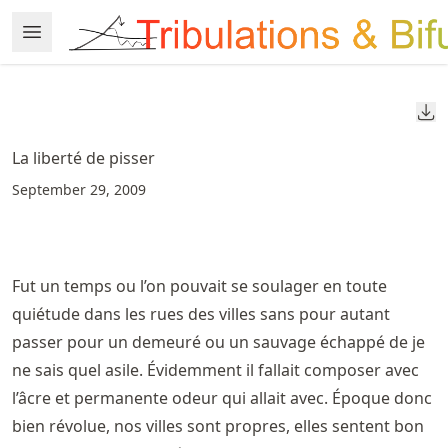
Skip
Open Menu
Made with MyST
to
article
frontmatter
Do
Skip
to
La liberté de pisser
article
September 29, 2009
content
Fut un temps ou l’on pouvait se soulager en toute
quiétude dans les rues des villes sans pour autant
passer pour un demeuré ou un sauvage échappé de je
ne sais quel asile. Évidemment il fallait composer avec
l’âcre et permanente odeur qui allait avec. Époque donc
bien révolue, nos villes sont propres, elles sentent bon