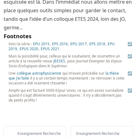
esquissée est là. Dans l’immédiat nous allons mettre en
place quelques outils simples pour garder le contact,
tandis que l’idée d’un colloque ETES 2024, loin des JO,
germe…
Footnotes
Voici la série :
EPU 2015
,
EPS 2016
,
EPU 2017
,
EPS 2018
,
EPU
↩
2019
,
EPUS 2020
,
EPUS 2021
.
Mais la possibilité pour, celleux qui le souhaitent, de soumettre un
↩
article à la nouvelle revue
JEESES
, pour
Journal Enseigner les Enjeux
Socio-Écologiques dans le Supérieur
.
Une
collègue astrophysicienne
qui m’avait précédée sur
la thèse
↩
que j’ai faite
il y a un certain temps maintenant : se retrouver à cette
occasion a été vraiment chouette !
Amphi qui est facturé 5000 €/jour sinon, ce qui est assez surréaliste
↩
quand il s’agit d’évènements universitaires : il n’y a décidément pas
de petits profits !
Enseignement Recherche
Enseignement Recherche