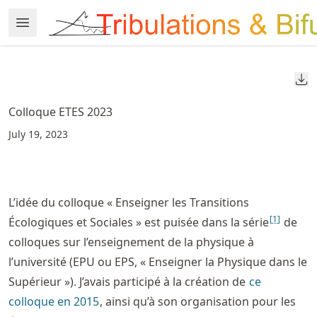
Skip
Open Menu
Made with MyST
to
article
frontmatter
Do
Skip
to
Colloque ETES 2023
article
July 19, 2023
content
L’idée du colloque « Enseigner les Transitions
[
1
]
Écologiques et Sociales » est puisée dans la série
de
colloques sur l’enseignement de la physique à
l’université (EPU ou EPS, « Enseigner la Physique dans le
Supérieur »). J’avais participé à la création de
ce
colloque en 2015
, ainsi qu’à son organisation pour les