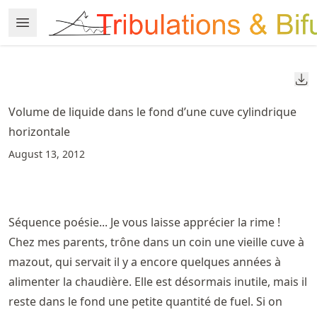
Skip
Open Menu
Made with MyST
to
article
frontmatter
Do
Skip
to
Volume de liquide dans le fond d’une cuve cylindrique
article
horizontale
content
August 13, 2012
Séquence poésie... Je vous laisse apprécier la rime !
Chez mes parents, trône dans un coin une vieille cuve à
mazout, qui servait il y a encore quelques années à
alimenter la chaudière. Elle est désormais inutile, mais il
reste dans le fond une petite quantité de fuel. Si on