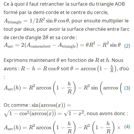
Ce à quoi il faut retrancher la surface du triangle AOB
A_{\math
formé par la demi-corde et le centre du cercle,
= 1/2 R^2
2
=
1/2
sin
cos
, pour ensuite multiplier le
A
R
θ
θ
triangle
\cos \thet
tout par deux, pour avoir la surface cherchée entre l’arc
2
de cercle d’angle
2
et sa corde :
θ
\theta
2
2
=
2
(
−
A_{\mathrm{arc}} = 2(A_{\
)
=
−
sin
cos
A
A
A
θ
R
R
θ
(
2
)
θ
arc
camembert
triangle
\theta
R
h
Exprimons maintenant
en fonction de
et
. Nous
θ
R
h
R-h =
\theta =
h
avons :
−
=
cos
soit
=
arccos
1
−
, d’où
(
)
R
h
R
θ
θ
R
R
\arccos
:
\cos
\left( 1 -
A_{\mathrm{arc}}(h) = R^{2} 
(
)
(
(
h
2
2
(
)
=
arccos
1
−
−
sin
arccos
1
−
(
3
)
\theta
\frac{h}
A
h
R
R
arc
R
{R}\right)
\sin(\arccos(x)) =
Or, comme :
sin
(
arccos
(
))
=
x
\sqrt{1 -
2
2
1
−
cos
(
arccos
(
))
=
1
−
, nous avons donc :
x
x
\cos^2(\arccos(x))}
A_{\mathrm{arc}}(h) = R^{2} 
(
)
(
)
h
h
= \sqrt{1-x^2}
(
4
)
2
2
(
)
=
arccos
1
−
−
1
−
×
1
A
h
R
R
arc
R
R