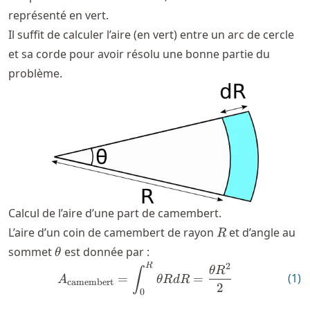
représenté en vert.
Il suffit de calculer l’aire (en vert) entre un arc de cercle
et sa corde pour avoir résolu une bonne partie du
problème.
Calcul de l’aire d’une part de camembert.
R
L’aire d’un coin de camembert de rayon
et d’angle au
R
\theta
sommet
est donnée par :
θ
2
R
A_{\mathrm{camembert}} =
θ
R
∫
(
1
)
=
=
A
θR
d
R
camembert
2
0