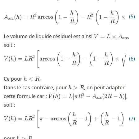
A_{\mathrm{arc}}(h) = R^{2}
(
)
(
)
h
h
h
2
2
(
5
)
(
)
=
arccos
1
−
−
1
−
×
A
h
R
R
arc
R
R
R
V = L\times
Le volume de liquide résiduel est ainsi
=
×
,
V
L
A
arc
A_{\mathrm{arc
soit :
V(h) = LR^{2}\left[ \arccos 
[
(
)
(
)
(
h
h
h
2
(
6
)
(
)
=
arccos
1
−
−
1
−
×
V
h
L
R
R
R
R
h
Ce pour
<
.
h
R
<
h>R
Dans le cas contraire, pour
>
, on peut adapter
h
R
R
V(h) = L[\pi R^2 -
2
cette formule car :
(
)
=
[
−
(
2
−
)]
,
V
h
L
π
R
A
R
h
arc
A_{\mathrm{arc}}
soit :
(2R-h)]
V(h) = LR^{2}\left[ \pi -\ar
[
(
)
(
)
h
h
2
(
7
)
(
)
=
−
arccos
−
1
+
−
1
×
V
h
L
R
π
R
R
h>R
pour
>
.
h
R