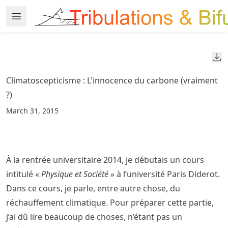
Skip
Open Menu
Made with MyST
to
article
frontmatter
Do
Skip
to
Climatoscepticisme : L'innocence du carbone (vraiment
article
?)
content
March 31, 2015
À la rentrée universitaire 2014, je débutais un cours
intitulé «
Physique et Société
» à l’université Paris Diderot.
Dans ce cours, je parle, entre autre chose, du
réchauffement climatique. Pour préparer cette partie,
j’ai dû lire beaucoup de choses, n’étant pas un