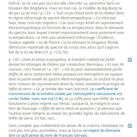
Ouh là ! Je ne sais pas où il est allé chercher ça, peut-être dans un
bouquin des Bogdanov, mais en tout cas, le modèle du Big Bang ne
dit pas ça du tout ! p. 124 : «
Tout corps chaud émet de la chaleur dans
la région infrarouge du spectre électromagnétique.
» Ce n’est pas
faux, mais c’est très imprécis ! Car tout corps émet un rayonnement
électromagnétique en fonction de sa température. Mais le domaine
du spectre dans lequel il émet majoritairement varie justement avec
la température, ce n’est pas seulement l’infrarouge ! D’ailleurs,
l’auteur appelle « loi de Planck » la loi donnant la longueur d’onde
d’émission maximale du spectre du corps noir, alors qu’il s’agit en
fait de la loi de Wien (cf. p. 125). Etc.
p. 140 «
Dans la basse troposphère, le transfert radiatif est faible
↩
devant les échanges de chaleur par conduction thermique.
» Et non, M.
Gervais, c’est l’inverse ! p. 147 : «
On ne peut raisonnablement parler
d’effet de serre concernant Vénus puisque son atmosphère est opaque
dans la partie visible du spectre électromagnétique. Sa surface ne peut
donc recevoir de rayonnement direct du Soleil, invalidant le principe de
l’effet de serre.
» Là, je tombe des nues (encore).
Le coefficient de
transmission de la lumière visible par l’atmosphère vénusienne est
certes faible, mais non nul (5 %)
, et ça suffit pour que l’effet de serre
fonctionne à plein régime sur Vénus ! Jusque-là, et malgré le sous-
titre de l’ouvrage «
L’effet de serre remis en question
» je pensais que
l’auteur avait compris au moins les grandes lignes du mécanisme de
l’effet de serre. En fait, non...
Sans compter que visiblement les bases de la science climatique ne
↩
sont pas non plus assimilées, mais je laisse
un expert du domaine
dire ce qu’il pense du livre de François Gervais
.