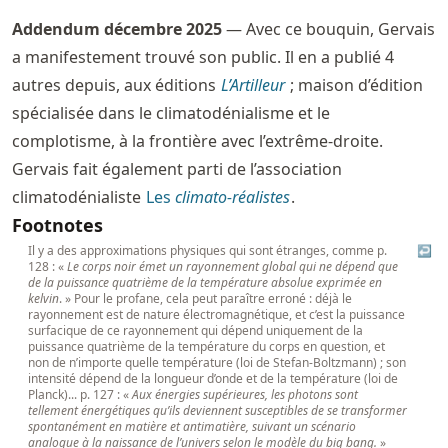
Addendum décembre 2025
— Avec ce bouquin, Gervais
a manifestement trouvé son public. Il en a publié 4
autres depuis, aux éditions
L’Artilleur
; maison d’édition
spécialisée dans le climatodénialisme et le
complotisme, à la frontière avec l’extrême-droite.
Gervais fait également parti de l’association
climatodénialiste
Les
climato-réalistes
.
Footnotes
Il y a des approximations physiques qui sont étranges, comme p.
↩
128 : «
Le corps noir émet un rayonnement global qui ne dépend que
de la puissance quatrième de la température absolue exprimée en
kelvin
. » Pour le profane, cela peut paraître erroné : déjà le
rayonnement est de nature électromagnétique, et c’est la puissance
surfacique de ce rayonnement qui dépend uniquement de la
puissance quatrième de la température du corps en question, et
non de n’importe quelle température (loi de Stefan-Boltzmann) ; son
intensité dépend de la longueur d’onde et de la température (loi de
Planck)... p. 127 : «
Aux énergies supérieures, les photons sont
tellement énergétiques qu’ils deviennent susceptibles de se transformer
spontanément en matière et antimatière, suivant un scénario
analogue à la naissance de l’univers selon le modèle du big bang.
»