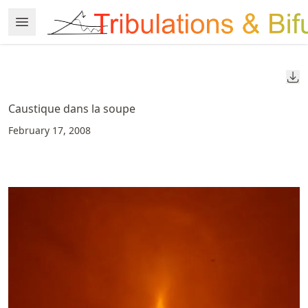
Skip
Open Menu
Made with MyST
to
article
frontmatter
Do
Skip
to
Caustique dans la soupe
article
February 17, 2008
content