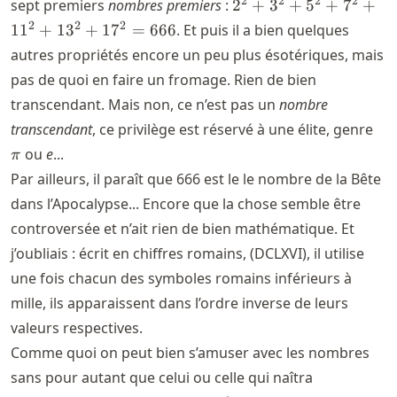
2^2+3^2+5^2+7^2+
2
2
2
2
sept premiers
nombres premiers
:
2
+
3
+
5
+
7
+
= 666
2
2
2
1
1
+
1
3
+
1
7
=
666
. Et puis il a bien quelques
autres propriétés encore un peu plus ésotériques, mais
pas de quoi en faire un fromage. Rien de bien
transcendant. Mais non, ce n’est pas un
nombre
\pi
transcendant
, ce privilège est réservé à une élite, genre
ou
e
...
π
Par ailleurs, il paraît que 666 est le le nombre de la Bête
dans l’Apocalypse... Encore que la chose semble être
controversée et n’ait rien de bien mathématique. Et
j’oubliais : écrit en chiffres romains, (DCLXVI), il utilise
une fois chacun des symboles romains inférieurs à
mille, ils apparaissent dans l’ordre inverse de leurs
valeurs respectives.
Comme quoi on peut bien s’amuser avec les nombres
sans pour autant que celui ou celle qui naîtra