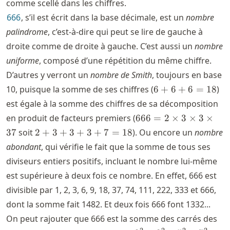
comme scellé dans les chiffres.
666
, s’il est écrit dans la base décimale, est un
nombre
palindrome
, c’est-à-dire qui peut se lire de gauche à
droite comme de droite à gauche. C’est aussi un
nombre
uniforme
, composé d’une répétition du même chiffre.
D’autres y verront un
nombre de Smith
, toujours en base
6+6+6
10, puisque la somme de ses chiffres (
6
+
6
+
6
=
18
)
= 18
est égale à la somme des chiffres de sa décomposition
666 =
en produit de facteurs premiers (
666
=
2
×
3
×
3
×
2
2+3+3+3+7
37
soit
2
+
3
+
3
+
3
+
7
=
18
). Ou encore un
nombre
\times
= 18
abondant
, qui vérifie le fait que la somme de tous ses
3
diviseurs entiers positifs, incluant le nombre lui-même
\times
est supérieure à deux fois ce nombre. En effet, 666 est
3
\times
divisible par 1, 2, 3, 6, 9, 18, 37, 74, 111, 222, 333 et 666,
37
dont la somme fait 1482. Et deux fois 666 font 1332...
On peut rajouter que 666 est la somme des carrés des