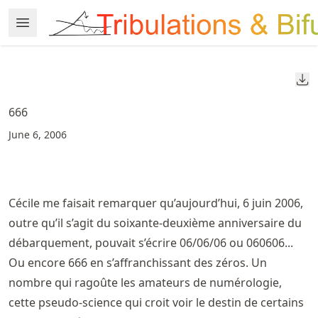
Skip
Open Menu
Made with MyST
to
article
frontmatter
Do
Skip
to
666
article
June 6, 2006
content
Cécile me faisait remarquer qu’aujourd’hui, 6 juin 2006,
outre qu’il s’agit du soixante-deuxième anniversaire du
débarquement, pouvait s’écrire 06/06/06 ou 060606...
Ou encore 666 en s’affranchissant des zéros. Un
nombre qui ragoûte les amateurs de numérologie,
cette pseudo-science qui croit voir le destin de certains