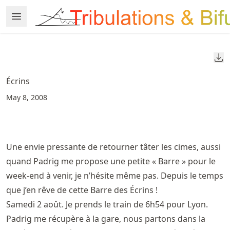
Skip
Open Menu
Made with MyST
to
article
frontmatter
Do
Skip
to
Écrins
article
May 8, 2008
content
Une envie pressante de retourner tâter les cimes, aussi
quand Padrig me propose une petite « Barre » pour le
week-end à venir, je n’hésite même pas. Depuis le temps
que j’en rêve de cette Barre des Écrins !
Samedi 2 août. Je prends le train de 6h54 pour Lyon.
Padrig me récupère à la gare, nous partons dans la