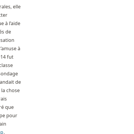
ales, elle
tter
 à l’aide
és de
sation
 s’amuse à
14 fut
classe
n sondage
andait de
 la chose
rais
éré que
ipe pour
ain
mp
.