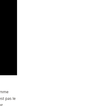
comme
est pas le
et