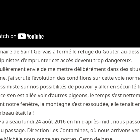
maire de Saint Gervais a fermé le refuge du Goûter, au-dess
alpinistes d’emprunter cet accès devenu trop dangereux.
culièrement envie de me mettre délibérément dans des situ
, j’ai scruté l’évolution des conditions sur cette voie norma
 pessimiste sur nos possibilités de pouvoir y aller en sécurité f
ce s’en est allée voir d’autres pigeons, le temps s’est nette
ant notre fenêtre, la montagne s’est ressoudée, elle tenait 
 beau était là !
alaiseau lundi 24 août 2016 en fin d’après-midi, nous pass
u passage. Direction Les Contamines, où nous arrivons vers
l de Michèle nous ouvre ses portes. Camp de base.