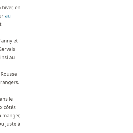
 hiver, en
ler
au
t
Fanny et
Gervais
insi au
e Rousse
trangers.
ans le
x côtés
 à manger,
ou juste à