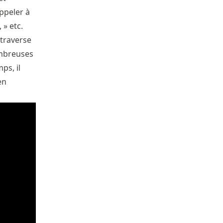
ppeler à
, » etc.
traverse
ombreuses
ps, il
en