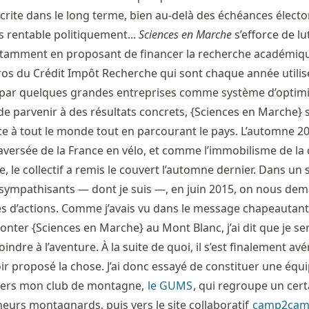
rite dans le long terme, bien au-delà des échéances élector
s rentable politiquement...
Sciences en Marche
s’efforce de lu
otamment en proposant de financer la recherche académique
uros du Crédit Impôt Recherche qui sont chaque année utilis
par quelques grandes entreprises comme système d’optimi
t de parvenir à des résultats concrets, {Sciences en Marche}
nce à tout le monde tout en parcourant le pays. L’automne 20
aversée de la France en vélo, et comme l’immobilisme de la 
, le collectif a remis le couvert l’automne dernier. Dans u
 sympathisants — dont je suis —, en juin 2015, on nous dem
s d’actions. Comme j’avais vu dans le message chapeautant
monter {Sciences en Marche} au Mont Blanc, j’ai dit que je se
indre à l’aventure. À la suite de quoi, il s’est finalement av
avoir proposé la chose. J’ai donc essayé de constituer une équ
 vers mon club de montagne,
le GUMS
, qui regroupe un cert
urs montagnards, puis vers le site collaboratif
camp2ca