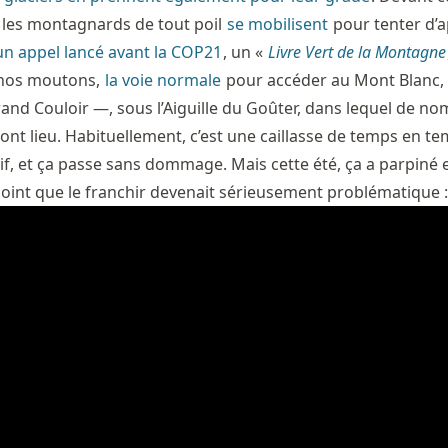
 les montagnards de tout poil
se mobilisent
pour tenter d’a
un appel lancé avant la COP21
, un «
Livre Vert de la Montagne
 nos moutons,
la voie normale
pour accéder au Mont Blanc, 
rand Couloir —, sous l’Aiguille du Goûter, dans lequel de n
ont lieu. Habituellement, c’est une caillasse de temps en tem
ntif, et ça passe sans dommage. Mais cette été, ça a parpiné 
int que le franchir devenait sérieusement problématique :