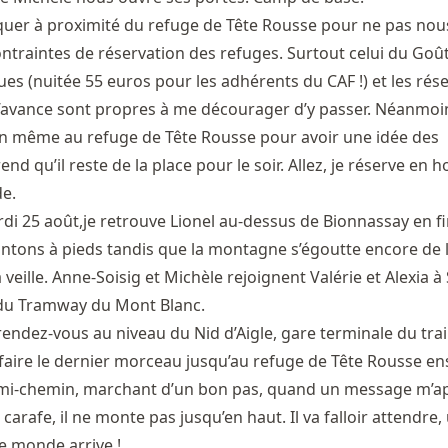
quer à proximité du refuge de Tête Rousse pour ne pas nou
traintes de réservation des refuges. Surtout celui du Goûte
es (nuitée 55 euros pour les adhérents du CAF !) et les rés
à l’avance sont propres à me décourager d’y passer. Néanmoi
tin même au refuge de Tête Rousse pour avoir une idée des
nd qu’il reste de la place pour le soir. Allez, je réserve en h
e.
di 25 août,je retrouve Lionel au-dessus de Bionnassay en f
tons à pieds tandis que la montagne s’égoutte encore de 
 veille. Anne-Soisig et Michèle rejoignent Valérie et Alexia à 
 du Tramway du Mont Blanc.
endez-vous au niveau du Nid d’Aigle, gare terminale du trai
 faire le dernier morceau jusqu’au refuge de Tête Rousse e
 mi-chemin, marchant d’un bon pas, quand un message m’
 carafe, il ne monte pas jusqu’en haut. Il va falloir attendre,
le monde arrive !