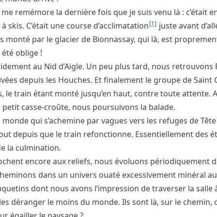
 me remémore la dernière fois que je suis venu là : c’était en
[
1
]
à skis. C’était une course d’acclimatation
juste avant d’al
s monté par le glacier de Bionnassay, qui là, est propremen
été oblige !
idement au Nid d’Aigle. Un peu plus tard, nous retrouvons 
ivées depuis les Houches. Et finalement le groupe de Saint 
, le train étant monté jusqu’en haut, contre toute attente. A
 petit casse-croûte, nous poursuivons la balade.
e monde qui s’achemine par vagues vers les refuges de Têt
out depuis que le train refonctionne. Essentiellement des é
de la culmination.
ochent encore aux reliefs, nous évoluons périodiquement d
cheminons dans un univers ouaté excessivement minéral au
uquetins dont nous avons l’impression de traverser la salle
es déranger le moins du monde. Ils sont là, sur le chemin, 
ur égailler le paysage ?