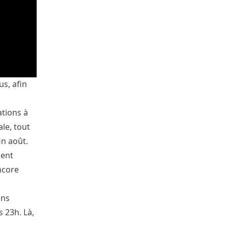
us, afin
ations à
le, tout
in août.
ment
encore
ons
 23h. Là,