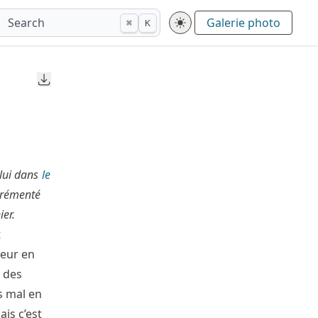
Search
Galerie photo
⌘
K
Downloads
lui dans
le
grémenté
ier.
t
ieur en
n des
s mal en
ais c’est