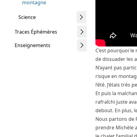
montagne
Science
Traces Éphémères
Enseignements
C’est pourquoi le 
de dissuader les 
N’ayant pas parti
risque en montagne
l’été. J’étais très
Et puis la malchan
rafraîchi juste av
debout. En plus, le
Nous partons de P
prendre Michèle a
le chalet familia