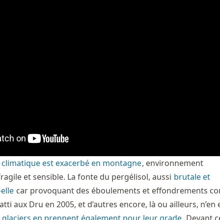
 climatique est exacerbé en montagne
, environnement
ragile et sensible. La fonte du pergélisol, aussi
brutale et
elle
car provoquant des éboulements et effondrements 
atti aux Dru en 2005, et d’autres encore, là ou ailleurs, n’en 
s glaciers en prennent également pour leur grade
. Devant c