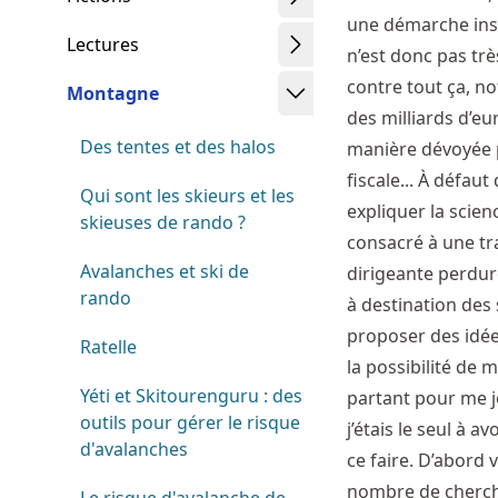
une démarche insc
Lectures
n’est donc pas trè
contre tout ça, n
Montagne
des milliards d’e
Des tentes et des halos
manière dévoyée 
fiscale... À défau
Qui sont les skieurs et les
expliquer la scie
skieuses de rando ?
consacré à une tr
Avalanches et ski de
dirigeante perdure
rando
à destination des
proposer des idée
Ratelle
la possibilité de 
Yéti et Skitourenguru : des
partant pour me jo
outils pour gérer le risque
j’étais le seul à 
d'avalanches
ce faire. D’abord
nombre de cherche