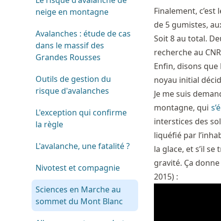
Le risque d'avalanche de
Finalement, c’est 
neige en montagne
de 5 gumistes, au
Avalanches : étude de cas
Soit 8 au total. 
dans le massif des
recherche au CNRS
Grandes Rousses
Enfin, disons que l
Outils de gestion du
noyau initial déci
risque d'avalanches
Je me suis demandé 
montagne, qui
s’
L'exception qui confirme
interstices des s
la règle
liquéfié par l’inha
L'avalanche, une fatalité ?
la glace, et s’il s
gravité. Ça donne
Nivotest et compagnie
2015) :
Sciences en Marche au
sommet du Mont Blanc