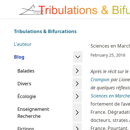
Skip
Made with MyST
to
article
frontmatter
Tribulations & Bifurcations
Skip
to
L'auteur
Sciences en Marc
article
February 25, 2016
content
Blog
Balades
Après le récit sur le
Crampon
par Lione
Divers
de quelques réflexi
Sciences en Marche
Écologie
fortement de l’ave
Enseignement
France. Dégradati
Recherche
docteurs, strates
France. Pourtant, c
Fictions