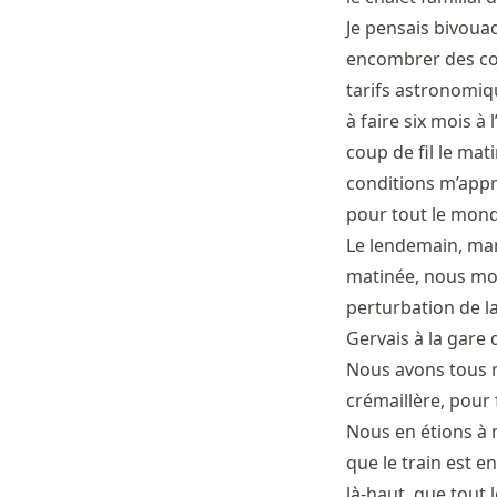
Je pensais bivoua
encombrer des con
tarifs astronomiqu
à faire six mois 
coup de fil le ma
conditions m’appre
pour tout le mond
Le lendemain, mar
matinée, nous mon
perturbation de la
Gervais à la gare
Nous avons tous r
crémaillère, pour
Nous en étions à
que le train est en
là-haut, que tout 