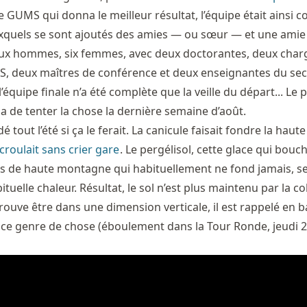
le GUMS qui donna le meilleur résultat, l’équipe était ainsi c
xquels se sont ajoutés des amies — ou sœur — et une amie 
Deux hommes, six femmes, avec deux doctorantes, deux char
, deux maîtres de conférence et deux enseignantes du sec
’équipe finale n’a été complète que la veille du départ... Le p
da de tenter la chose la dernière semaine d’août.
tout l’été si ça le ferait. La canicule faisait fondre la haute
écroulait sans crier gare
. Le pergélisol, cette glace qui bouch
ols de haute montagne qui habituellement ne fond jamais, s
bituelle chaleur. Résultat, le sol n’est plus maintenu par la 
e trouve être dans une dimension verticale, il est rappelé en b
 ce genre de chose (éboulement dans la Tour Ronde, jeudi 