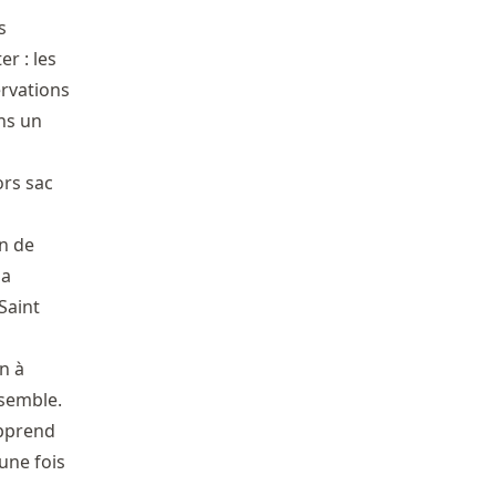
s
r : les
ervations
ns un
ors sac
in de
la
Saint
n à
nsemble.
apprend
 une fois