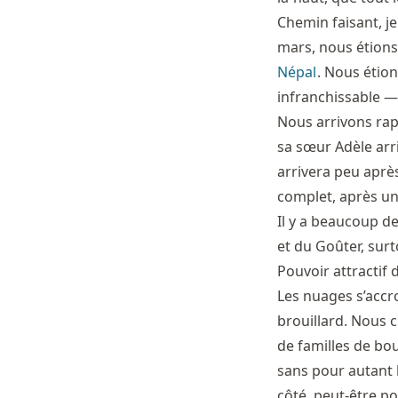
Chemin faisant, je
mars, nous étions 
Népal
. Nous étion
infranchissable — 
Nous arrivons rap
sa sœur Adèle arr
arrivera peu après
complet, après un
Il y a beaucoup d
et du Goûter, surt
Pouvoir attractif 
Les nuages s’accr
brouillard. Nous 
de familles de bo
sans pour autant l
côté, peut-être po