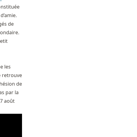
onstituée
d’amie.
gés de
ondaire.
etit
e les
e retrouve
cohésion de
as par la
27 août