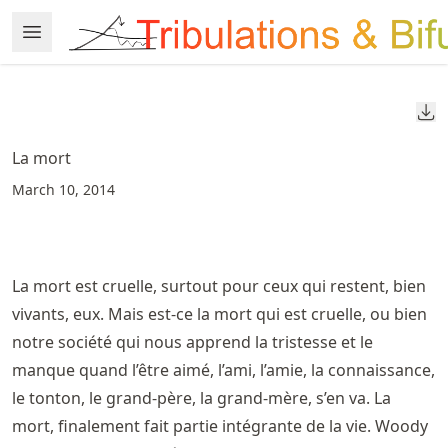
Skip
Open Menu
Made with MyST
to
article
frontmatter
Do
Skip
to
La mort
article
March 10, 2014
content
La mort est cruelle, surtout pour ceux qui restent, bien
vivants, eux. Mais est-ce la mort qui est cruelle, ou bien
notre société qui nous apprend la tristesse et le
manque quand l’être aimé, l’ami, l’amie, la connaissance,
le tonton, le grand-père, la grand-mère, s’en va. La
mort, finalement fait partie intégrante de la vie. Woody