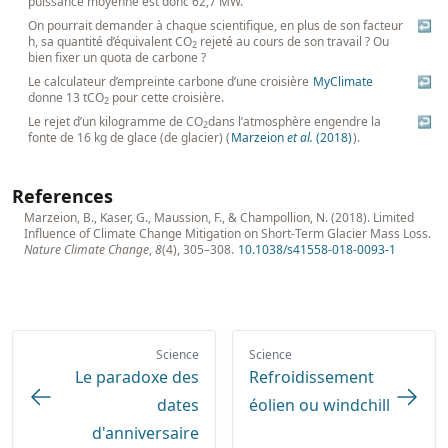
puissance moyenne est donc 62,7 MW.
On pourrait demander à chaque scientifique, en plus de son facteur
↩
h, sa quantité d’équivalent CO
rejeté au cours de son travail ? Ou
2
bien fixer un quota de carbone ?
Le calculateur d’empreinte carbone d’une croisière
MyClimate
↩
donne 13 tCO
pour cette croisière.
2
Le rejet d’un kilogramme de CO
dans l’atmosphère engendre la
↩
2
fonte de 16 kg de glace (de glacier) (
Marzeion
et al.
(2018)
).
References
Marzeion, B., Kaser, G., Maussion, F., & Champollion, N. (2018). Limited
Influence of Climate Change Mitigation on Short-Term Glacier Mass Loss.
Nature Climate Change
,
8
(4), 305–308.
10.1038/s41558-018-0093-1
Science
Science
Le paradoxe des
Refroidissement
dates
éolien ou windchill
d'anniversaire