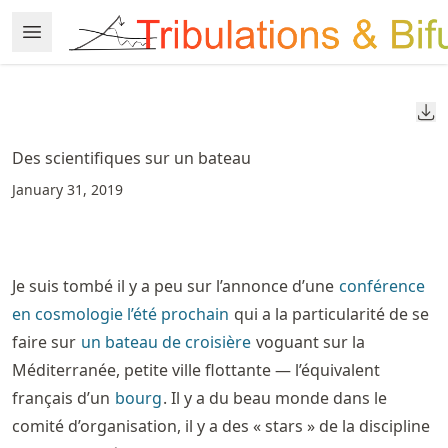
Skip
Open Menu
Made with MyST
to
article
frontmatter
Do
Skip
to
Des scientifiques sur un bateau
article
January 31, 2019
content
Je suis tombé il y a peu sur l’annonce d’une
conférence
en cosmologie l’été prochain
qui a la particularité de se
faire sur
un bateau de croisière
voguant sur la
Méditerranée, petite ville flottante — l’équivalent
français d’un
bourg
. Il y a du beau monde dans le
comité d’organisation, il y a des « stars » de la discipline