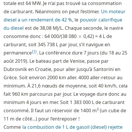
totale est 64 MW. Je n’ai pas trouvé sa consommation
de carburant. Néanmoins on peut l’estimer.
Un moteur
diesel a un rendement de 42 %
, le
pouvoir calorifique
du diesel
est de 38,08 MJ/L. Chaque seconde, le navire
\times
consomme donc : 64 000/(38 080
×
0,42) = 4 L de
carburant, soit 345 738 L par jour, s’il navigue en
[
1
]
permanence
. La conférence dure 7 jours (du 18 au 25
août 2019). Le bateau part de Venise, passe par
Dubrovnik en Croatie, pour aller jusqu’à Santorini en
Grèce. Soit environ 2000 km aller. 4000 aller-retour au
minimum. À 21,6 nœuds de moyenne, soit 40 km/h, cela
fait 960 km parcourus par jour. Le voyage dure donc au
minimum 4 jours en mer. Soit 1 383 000 L de carburant
3
consommé. Il faut un réservoir de 1400 m
(un cube de
11 m de côté...) pour l’entreposer !
Comme
la combustion de 1 L de gasoil (diesel) rejette