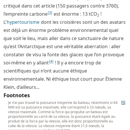
critiqué dans cet article (150 passagers contre 3760),
[
3
]
l’empreinte carbone
est énorme : 13 tCO
!
2
L’
hypertourisme
dont les croisières sont un des avatars
est déjà un énorme problème environnemental quel
que soit le lieu, mais aller dans ce sanctuaire de nature
qu’est l’Antarctique est une véritable aberration : aller
constater de visu la fonte des glaces que l’on provoque
[
4
]
soi-même en y allant
! Il y a encore trop de
scientifiques qui n’ont aucune éthique
environnementale. Ni éthique tout court pour Étienne
Klein, d’ailleurs...
Footnotes
Je n’ai pas trouvé la puissance moyenne du bateau, néanmoins si 64
↩
MW est sa puissance maximale, elle correspond à 23 nœuds, sa
vitesse maximale. Comme la force qui propulse un bateau est
proportionnelle au carré de sa vitesse, la puissance étant égale au
produit de la force par la vitesse, elle est donc proportionnelle au
cube de la vitesse. La vitesse moyenne étant 21,6 nœuds, la