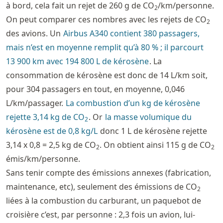
à bord, cela fait un rejet de 260 g de CO
/km/personne.
2
On peut comparer ces nombres avec les rejets de CO
2
des avions. Un
Airbus A340 contient 380 passagers,
mais n’est en moyenne remplit qu’à 80 % ; il parcourt
13 900 km avec 194 800 L de kérosène
. La
consommation de kérosène est donc de 14 L/km soit,
pour 304 passagers en tout, en moyenne, 0,046
L/km/passager.
La combustion d’un kg de kérosène
rejette 3,14 kg de CO
. Or
la masse volumique du
2
kérosène est de 0,8 kg/L
donc 1 L de kérosène rejette
3,14 x 0,8 = 2,5 kg de CO
. On obtient ainsi 115 g de CO
2
2
émis/km/personne.
Sans tenir compte des émissions annexes (fabrication,
maintenance, etc), seulement des émissions de CO
2
liées à la combustion du carburant, un paquebot de
croisière c’est, par personne : 2,3 fois un avion, lui-