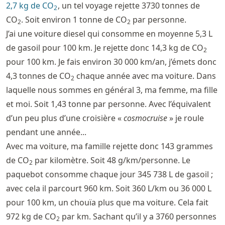
2,7 kg de CO
, un tel voyage rejette 3730 tonnes de
2
CO
. Soit environ 1 tonne de CO
par personne.
2
2
J’ai une voiture diesel qui consomme en moyenne 5,3 L
de gasoil pour 100 km. Je rejette donc 14,3 kg de CO
2
pour 100 km. Je fais environ 30 000 km/an, j’émets donc
4,3 tonnes de CO
chaque année avec ma voiture. Dans
2
laquelle nous sommes en général 3, ma femme, ma fille
et moi. Soit 1,43 tonne par personne. Avec l’équivalent
d’un peu plus d’une croisière «
cosmocruise
» je roule
pendant une année...
Avec ma voiture, ma famille rejette donc 143 grammes
de CO
par kilomètre. Soit 48 g/km/personne. Le
2
paquebot consomme chaque jour 345 738 L de gasoil ;
avec cela il parcourt 960 km. Soit 360 L/km ou 36 000 L
pour 100 km, un chouïa plus que ma voiture. Cela fait
972 kg de CO
par km. Sachant qu’il y a 3760 personnes
2