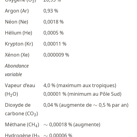
2
Argon (Ar)
0,93 %
Néon (Ne)
0,0018 %
Hélium (He)
0,0005 %
Krypton (Kr)
0,00011 %
Xénon (Xe)
0,000009 %
Abondance
variable
Vapeur d’eau
4,0 % (maximum aux tropiques)
_2
(H
O)
0,00001 % (minimum au Pôle Sud)
2
\sim
Dioxyde de
0,04 % (augmente de
∼
0,5 % par an)
_2
carbone (CO
)
2
_4
\sim
Méthane (CH
)
∼
0,00018 % (augmente)
4
_2
\sim
Hydrogène (H
∼
0,00006 %