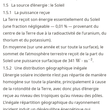
1.5
La source d’énergie : le Soleil
1.5.1
La puissance reçue
La Terre reçoit son énergie essentiellement du Soleil
(une fraction négligeable — 0,01 % — provenant du
centre de la Terre due à la radioactivité de l’uranium, du
thorium et du potassium).
En moyenne (sur une année et sur toute la surface), le
sommet de l’atmosphère terrestre reçoit de la part du
\text{W}\cdot
−
2
Soleil une puissance surfacique de 341
W
⋅
m
.
\text{m}^{-2}
1.5.2
Une distribution géographique inégale
L’énergie solaire incidente n’est pas répartie de manière
homogène sur toute la planète, principalement à cause
de la rotondité de la Terre, avec donc plus d’énergie
reçue au niveau des tropiques qu’au niveau des pôles.
L’inégale répartition géographique du rayonnement
incident induit un déséquilibre énergétique qui