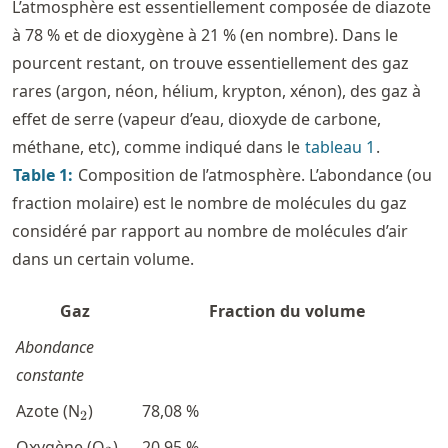
L’atmosphère est essentiellement composée de diazote
à 78 % et de dioxygène à 21 % (en nombre). Dans le
pourcent restant, on trouve essentiellement des gaz
rares (argon, néon, hélium, krypton, xénon), des gaz à
effet de serre (vapeur d’eau, dioxyde de carbone,
méthane, etc), comme indiqué dans le
tableau
1
.
Table
1
:
Composition de l’atmosphère. L’abondance (ou
fraction molaire) est le nombre de molécules du gaz
considéré par rapport au nombre de molécules d’air
dans un certain volume.
Gaz
Fraction du volume
Abondance
constante
_2
Azote (N
)
78,08 %
2
_2
Oxygène (O
)
20,95 %