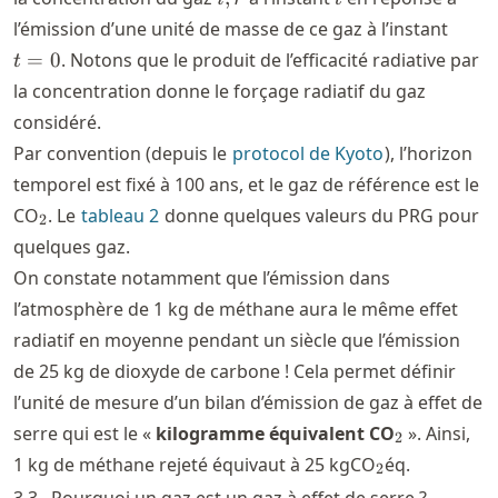
t=0
l’émission d’une unité de masse de ce gaz à l’instant
=
0
. Notons que le produit de l’efficacité radiative par
t
la concentration donne le forçage radiatif du gaz
considéré.
Par convention (depuis le
protocol de Kyoto
), l’horizon
temporel est fixé à 100 ans, et le gaz de référence est le
_2
CO
. Le
tableau
2
donne quelques valeurs du PRG pour
2
quelques gaz.
On constate notamment que l’émission dans
l’atmosphère de 1 kg de méthane aura le même effet
radiatif en moyenne pendant un siècle que l’émission
de 25 kg de dioxyde de carbone ! Cela permet définir
l’unité de mesure d’un bilan d’émission de gaz à effet de
_2
serre qui est le «
kilogramme équivalent CO
». Ainsi,
2
_2
1 kg de méthane rejeté équivaut à 25 kgCO
éq.
2
3.3
Pourquoi un gaz est un gaz à effet de serre ?