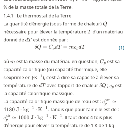
\textrm{m}^{-3}
10^{21}\
% de la masse totale de la Terre.
\textrm{kg}
1.4.1
Le thermostat de la Terre
Q
La quantité d’énergie (sous forme de chaleur)
Q
T
nécessaire pour élever la température
d’un matériau
T
dT
donné de
est donnée par :
d
T
=
\delta Q = C_p dT = m c_p
=
δ
Q
C
d
T
m
c
d
T
(
1
)
p
p
m
C_p
où
est la masse du matériau en question,
est sa
m
C
p
capacité calorifique (ou capacité thermique, elle
\cdot
^{-1}
−
1
s’exprime en J
⋅
K
), c’est-à-dire sa capacité à élever sa
dT
\delta
c_p
température de
avec l’apport de chaleur
;
est
d
T
δ
Q
c
p
Q
la capacité calorifique massique.
c_p^{\tex
eau
La capacité calorifique massique de l’eau est :
≃
c
p
\simeq 41
−
1
−
1
c_p
4180
J
⋅
kg
⋅
K
. Tandis que pour l’air elle est de :
\textrm{J
\si
−
1
−
1
air
≃
1000
J
⋅
kg
⋅
K
. Il faut donc 4 fois plus
c
\textrm{k
p
\te
d’énergie pour élever la température de 1 K de 1 kg
\cdot