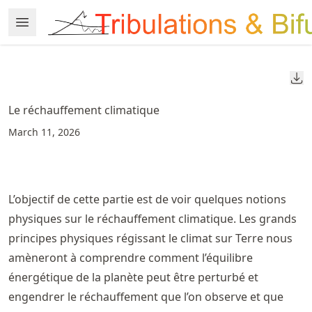
Skip
Open Menu
Made with MyST
to
article
frontmatter
Do
Skip
to
Le réchauffement climatique
article
March 11, 2026
content
L’objectif de cette partie est de voir quelques notions
physiques sur le réchauffement climatique. Les grands
principes physiques régissant le climat sur Terre nous
amèneront à comprendre comment l’équilibre
énergétique de la planète peut être perturbé et
engendrer le réchauffement que l’on observe et que