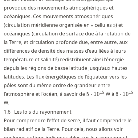
provoque des mouvements atmosphériques et
océaniques. Ces mouvements atmosphériques
(circulation méridienne organisée en « cellules ») et
océaniques (circulation de surface due à la rotation de
la Terre, et circulation profonde due, entre autre, aux
différences de densité des masses d’eau liées à leurs
température et salinité) redistribuent ainsi l’énergie
depuis les régions de basse latitude jusqu’aux hautes
latitudes. Les flux énergétiques de l’équateur vers les
pôles sont du même ordre de grandeur entre
5\cdot
6\cdot
15
15
l’atmosphère et l’océan, à savoir de
5
⋅
1
0
W à
6
⋅
1
0
10^{15}
10^{15}
W.
1.6
Les lois du rayonnement
Pour comprendre l’effet de serre, il faut comprendre le
bilan radiatif de la Terre. Pour cela, nous allons voir
quelques notions indispensables sur le rayonnement