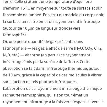
Terre. Celle-ci atteint une température d’équilibre
d’environ 15
°
C en moyenne sur toute sa surface et sur
l’ensemble de l’année. En vertu du modèle du corps noir,
la surface terrestre émet un rayonnement infrarouge
\mu
(autour de 10
m de longueur d’onde) vers
μ
l’atmosphère.
Or, une petite quantité de gaz présents dans
_2
_2
_4
l’atmosphère — les gaz à effet de serre (H
O, CO
, CH
,
2
2
4
_2
N
0, etc.) — absorbe (en partie) ce rayonnement
2
infrarouge émis par la surface de la Terre. Cette
absorption se fait dans l’infrarouge thermique, autour
\mu
de 10
m, grâce à la capacité de ces molécules à vibrer
μ
sous l’action de tels photons infrarouges.
L’absorption de ce rayonnement infrarouge thermique
réchauffe l’atmosphère, qui a son tour émet un
rayonnement infrarouge à la fois vers l’espace et vers le