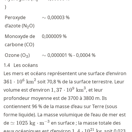
2
)
\sim
Peroxyde
∼
0,00003 %
_2
d’azote (N
O)
2
Monoxyde de
0,000009 %
carbone (CO)
_3
\sim
Ozone (O
)
∼
0,000001 % - 0,0004 %
3
1.4
Les océans
36
Les mers et océans représentent une surface d’environ
\
2
6
361
⋅
1
0
km
soit 70,8 % de la surface terrestre. Leur
3
1,37\cdot
9
volume est d’environ
1
,
37
⋅
1
0
km
, et leur
10^9\
profondeur moyenne est de 3700 à 3800 m. Ils
\textrm{km}^3
contiennent 96 % de la masse d’eau sur Terre (sous
forme liquide). La masse volumique de l’eau de mer est
\simeq 1025\
−
3
de
≃
1025
kg
⋅
m
en surface ; la masse totale des
\textrm{kg}\cdot
1,4\cdot
21
eaux océaniques est d’environ
1
,
4
⋅
1
0
kg
, soit 0,023