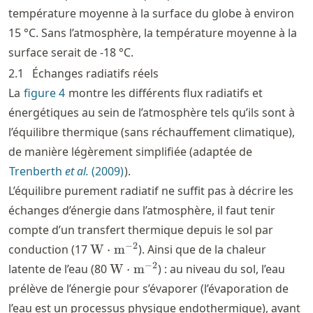
température moyenne à la surface du globe à environ
15
°
C. Sans l’atmosphère, la température moyenne à la
surface serait de -18
°
C.
2.1
Échanges radiatifs réels
La
figure
4
montre les différents flux radiatifs et
énergétiques au sein de l’atmosphère tels qu’ils sont à
l’équilibre thermique (sans réchauffement climatique),
de manière légèrement simplifiée (adaptée de
Trenberth
et al.
(2009)
).
L’équilibre purement radiatif ne suffit pas à décrire les
échanges d’énergie dans l’atmosphère, il faut tenir
compte d’un transfert thermique depuis le sol par
\text{W}\cdot
−
2
conduction (17
W
⋅
m
). Ainsi que de la chaleur
\text{m}^{-2}
\text{W}\cdot
−
2
latente de l’eau (80
W
⋅
m
) : au niveau du sol, l’eau
\text{m}^{-2}
prélève de l’énergie pour s’évaporer (l’évaporation de
l’eau est un processus physique endothermique), avant