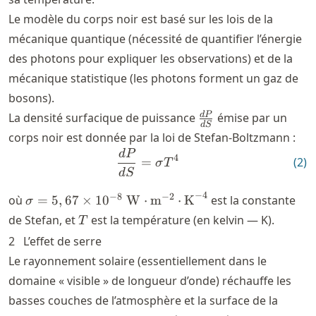
Le modèle du corps noir est basé sur les lois de la
mécanique quantique (nécessité de quantifier l’énergie
des photons pour expliquer les observations) et de la
mécanique statistique (les photons forment un gaz de
bosons).
\frac{dP}
d
P
La densité surfacique de puissance
émise par un
d
S
{dS}
corps noir est donnée par la loi de Stefan-Boltzmann :
d
P
\frac{dP}{dS} = \sigma T
4
(
2
)
=
σ
T
d
S
−
4
\sigma = 5,67
−
8
−
2
où
=
5
,
67
×
1
0
W
⋅
m
⋅
K
est la constante
σ
\times 10^{-8}\
T
de Stefan, et
est la température (en kelvin — K).
T
\text{W}\cdot
2
L’effet de serre
\text{m}^{-2}\cdot
Le rayonnement solaire (essentiellement dans le
\text{K}^{-4}
domaine « visible » de longueur d’onde) réchauffe les
basses couches de l’atmosphère et la surface de la