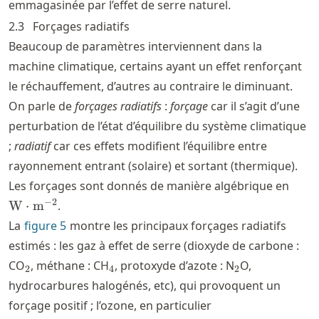
emmagasinée par l’effet de serre naturel.
2.3
Forçages radiatifs
Beaucoup de paramètres interviennent dans la
machine climatique, certains ayant un effet renforçant
le réchauffement, d’autres au contraire le diminuant.
On parle de
forçages radiatifs
:
forçage
car il s’agit d’une
perturbation de l’état d’équilibre du système climatique
;
radiatif
car ces effets modifient l’équilibre entre
rayonnement entrant (solaire) et sortant (thermique).
\tex
Les forçages sont donnés de manière algébrique en
\tex
−
2
W
⋅
m
.
La
figure
5
montre les principaux forçages radiatifs
estimés : les gaz à effet de serre (dioxyde de carbone :
_2
_4
_2
CO
, méthane : CH
, protoxyde d’azote : N
O,
2
4
2
hydrocarbures halogénés, etc), qui provoquent un
forçage positif ; l’ozone, en particulier