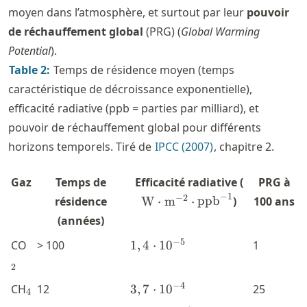
moyen dans l’atmosphère, et surtout par leur
pouvoir
de réchauffement global
(PRG) (
Global Warming
Potential
).
Table
2
:
Temps de résidence moyen (temps
caractéristique de décroissance exponentielle),
efficacité radiative (ppb = parties par milliard), et
pouvoir de réchauffement global pour différents
horizons temporels. Tiré de
IPCC (2007)
, chapitre 2.
\text{W}\
Gaz
Temps de
Efficacité radiative (
PRG à
−
1
−
2
résidence
W
⋅
m
⋅
ppb
)
100 ans
(années)
_2
1,4\cdot
−
5
CO
> 100
1
,
4
⋅
1
0
1
10^{-5}
2
_4
3,7\cdot
−
4
CH
12
3
,
7
⋅
1
0
25
4
10^{-4}