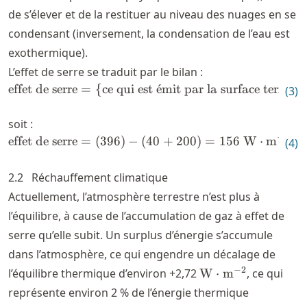
de s’élever et de la restituer au niveau des nuages en se
condensant (inversement, la condensation de l’eau est
exothermique).
L’effet de serre se traduit par le bilan :
effet de serre
=
{
ce qui est
\text{effet de serre} = \left\
ˊ
e
mit par la surface terrestr
(
3
)
soit :
−
2
effet de serre
=
(
396
)
−
(
\text{effet de serre} = (39
40
+
200
)
=
156
W
⋅
m
(
4
)
2.2
Réchauffement climatique
Actuellement, l’atmosphère terrestre n’est plus à
l’équilibre, à cause de l’accumulation de gaz à effet de
serre qu’elle subit. Un surplus d’énergie s’accumule
dans l’atmosphère, ce qui engendre un décalage de
\text{W}\cdot
−
2
l’équilibre thermique d’environ +2,72
W
⋅
m
, ce qui
\text{m}^{-2}
représente environ 2 % de l’énergie thermique