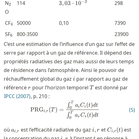
_2
3,03\cdot
−
3
N
114
3
,
03
⋅
1
0
298
2
10^{-3}
O
_4
CF
50000
0,10
7390
4
_6
SF
800-3500
23900
6
C’est une estimation de l’influence d’un gaz sur l’effet de
serre par rapport à un gaz de référence. Il dépend des
propriétés radiatives des gaz mais aussi de leurs temps
de résidence dans l’atmosphère. Ainsi le pouvoir de
i
réchauffement global du gaz
par rapport au gaz de
i
r
T
référence
pour l’horizon temporel
est donné par
r
T
IPCC (2007)
, p. 210 :
T
\text{PRG}_{i,r}(T) = \fra
(
)
∫
a
C
t
d
t
i
i
0
PRG
(
)
=
(
5
)
T
,
i
r
T
(
)
∫
a
C
t
d
t
r
r
0
a_{i,r}
{i,r}
C_{i,r}
où
est l’efficacité radiative du gaz
,
et
(
)
est
a
i
r
C
t
,
,
i
r
i
r
(t)
{i,r}
t
la concentration du gaz
,
à l’instant
en réponse à
i
r
t