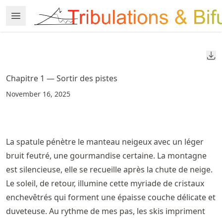
Skip
Open Menu
Made with MyST
to
article
frontmatter
Do
Skip
to
Chapitre 1 — Sortir des pistes
article
November 16, 2025
content
La spatule pénètre le manteau neigeux avec un léger
bruit feutré, une gourmandise certaine. La montagne
est silencieuse, elle se recueille après la chute de neige.
Le soleil, de retour, illumine cette myriade de cristaux
enchevêtrés qui forment une épaisse couche délicate et
duveteuse. Au rythme de mes pas, les skis impriment