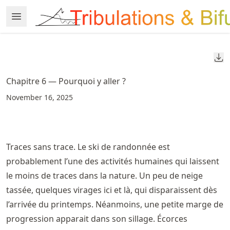
Skip
Open Menu
Made with MyST
to
article
frontmatter
Do
Skip
to
Chapitre 6 — Pourquoi y aller ?
article
November 16, 2025
content
Traces sans trace. Le ski de randonnée est
probablement l’une des activités humaines qui laissent
le moins de traces dans la nature. Un peu de neige
tassée, quelques virages ici et là, qui disparaissent dès
l’arrivée du printemps. Néanmoins, une petite marge de
progression apparait dans son sillage. Écorces