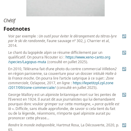
Chétif
Footnotes
Voir par exemple :
Un outil pour éviter le dérangement du tétras-lyre
↩
par le ski de randonnée
, Faune sauvage n° 302, J. Charrier et al,
2014.
Le chant du lagopède alpin se résume difficilement par un
↩
qualificatif. On pourra l’écouter ici :
https://
www
.xeno
-canto
.org
/species
/Lagopus
-muta
(consulté en juillet 2025).
En 2010, Télérama fait d’une photo du centre commercial
Villebon2
↩
en région parisienne, sa couverture pour un dossier intitulé
Halte à
la France moche
. On pourra lire l’article satyrique à ce sujet :
Zone
commerciale
, Ozlapose, 2017, en ligne :
https://
lepetitzpl
.zpl
.zone
/2017
/09
/zone
-commerciale/
(consulté en juillet 2025).
George Mallory est un alpiniste britannique mort sur les pentes de
↩
l’Everest en 1924. Il aurait dit aux journalistes qui lui demandaient
pourquoi donc vouloir grimper sur cette montagne, «
parce qu’elle est
là
». Difficile, sans étude approfondie, de savoir si cela tient du fait
ou de la légende, néanmoins, n’importe quel alpiniste aurait pu
prononcer cette phrase…
Rendre le monde indisponible
, Hartmut Rosa, La Découverte, 2020, p.
↩
65.