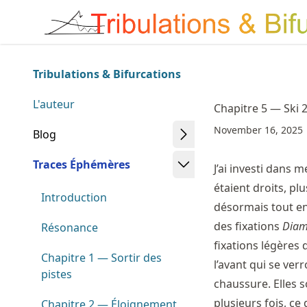
Skip
Made with MyST
to
article
frontmatter
Tribulations & Bifurcations
Skip
to
L'auteur
Chapitre 5 — Ski 2
article
November 16, 2025
content
Blog
Traces Éphémères
J’ai investi dans
étaient droits, pl
Introduction
désormais tout en 
des fixations
Diam
Résonance
fixations légères
Chapitre 1 — Sortir des
l’avant qui se ver
pistes
chaussure. Elles s
plusieurs fois, c
Chapitre 2 — Éloignement