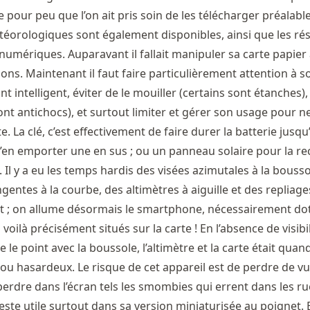
 pour peu que l’on ait pris soin de les télécharger préalab
téorologiques sont également disponibles, ainsi que les rés
numériques. Auparavant il fallait manipuler sa carte papier
ons. Maintenant il faut faire particulièrement attention à s
t intelligent, éviter de le mouiller (certains sont étanches),
ont antichocs), et surtout limiter et gérer son usage pour ne
e. La clé, c’est effectivement de faire durer la batterie jusq
d’en emporter une en sus ; ou un panneau solaire pour la r
 Il y a eu les temps hardis des visées azimutales à la bousso
entes à la courbe, des altimètres à aiguille et des repliage
nt ; on allume désormais le smartphone, nécessairement do
oilà précisément situés sur la carte ! En l’absence de visibili
ire le point avec la boussole, l’altimètre et la carte était qu
 ou hasardeux. Le risque de cet appareil est de perdre de vu
perdre dans l’écran tels les smombies qui errent dans les r
 reste utile surtout dans sa version miniaturisée au poignet. E