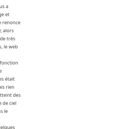
us a
ge et
ne renonce
, alors
 de très
s, le web
fonction
e
s était
is rien
tteint des
 de ciel
s le
uelques