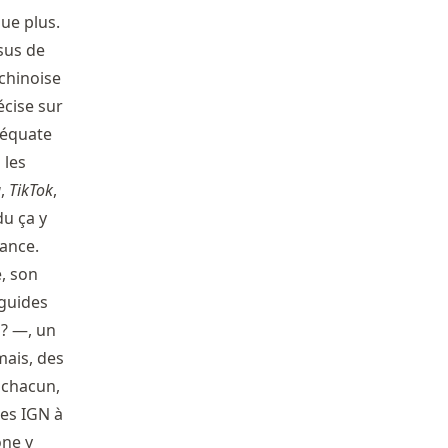
ue plus.
sus de
 chinoise
écise sur
déquate
 les
a
,
TikTok
,
du ça y
tance.
e, son
 guides
 ? —, un
mais, des
 chacun,
tes IGN à
one y