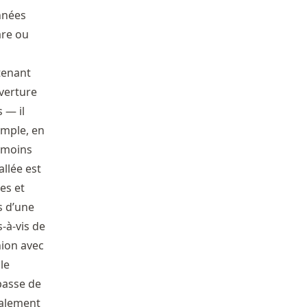
années
are ou
tenant
verture
 — il
emple, en
anmoins
llée est
es et
s d’une
s-à-vis de
ion avec
le
 passe de
galement