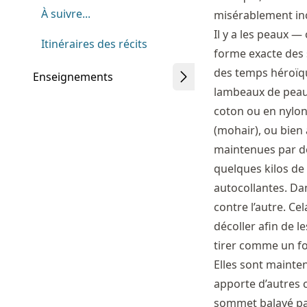
À suivre...
misérablement in
Il y a les peaux 
Itinéraires des récits
forme exacte des 
des temps héroïque
Enseignements
lambeaux de peau
coton ou en nylon.
(mohair), ou bien 
maintenues par de
quelques kilos de 
autocollantes. Dan
contre l’autre. C
décoller afin de l
tirer comme un for
Elles sont mainten
apporte d’autres 
sommet balayé par 