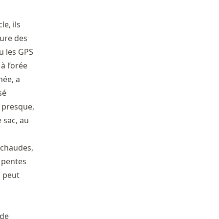
e, ils
ture des
eu les GPS
à l’orée
née, a
sé
 presque,
e sac, au
 chaudes,
s pentes
n peut
 de